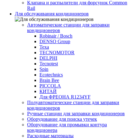
Клапана и распылители для форсунок Common
Rаil
Для обслуживания кондиционеров
Автоматические станции для заправки
кондиционеров
Robinair / Bosch
DENSO Group
Texa
TECNOMOTOR
DELPHI
Tecnotest
Spin
Ecotechnics
Brain Bee
PICCOLA
КИТАЙ
Для ФРЕОНА R1234YF
Полуавтоматические станции для заправки
кондиционеров
Ручные станции для заправки кондиционеров
Оборудование для поиска утечек
Оборудование для промывки контура
кондиционера
Расходные материалы