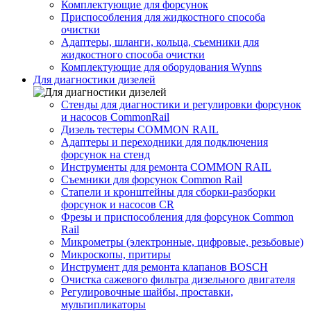
Комплектующие для форсунок
Приспособления для жидкостного способа
очистки
Адаптеры, шланги, кольца, съемники для
жидкостного способа очистки
Комплектующие для оборудования Wynns
Для диагностики дизелей
Стенды для диагностики и регулировки форсунок
и насосов CommonRail
Дизель тестеры COMMON RAIL
Адаптеры и переходники для подключения
форсунок на стенд
Инструменты для ремонта COMMON RAIL
Съемники для форсунок Common Rail
Стапели и кронштейны для сборки-разборки
форсунок и насосов CR
Фрезы и приспособления для форсунок Common
Rail
Микрометры (электронные, цифровые, резьбовые)
Микроскопы, притиры
Инструмент для ремонта клапанов BOSCH
Очистка сажевого фильтра дизельного двигателя
Регулировочные шайбы, проставки,
мультипликаторы