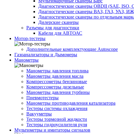
Мультимарочные сканеры Барс
Диагностические сканеры OBDII (SAE, ISO,
Диагностические сканеры ВАЗ, ГАЗ, УАЗ, ИЖ
Диагностические сканеры по отдельным марк
Дилерские сканеры
Разъемы для диагностики
Кабели для АВТОАС
Мотор-тестеры
Дополнительные комплектующие Autoscope
Газоанализаторы и Дымомеры
Манометры
Манометры давления топлива
Манометры давления масла
Компрессометры бензиновые
Компрессометры дизельные
Манометры давления турбины
Пневмотестеры
Манометры противодавления катализатора
Тестеры системы охлаждения
Вакууметры
Тестеры тормозной жидкости
Тестеры гидроусилителя руля
Мультиметры и имитаторы сигналов