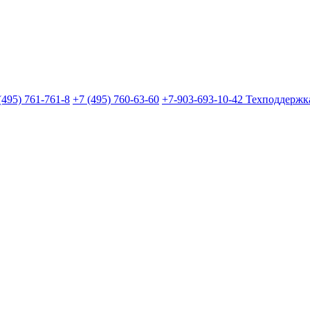
(495) 761-761-8
+7 (495) 760-63-60
+7-903-693-10-42
Техподдержк