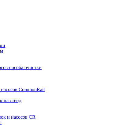
тки
ем
ого способа очистки
и насосов CommonRail
к на стенд
нок и насосов CR
l