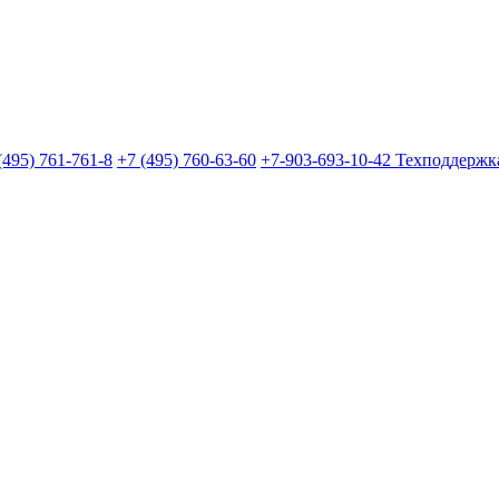
(495) 761-761-8
+7 (495) 760-63-60
+7-903-693-10-42
Техподдержк