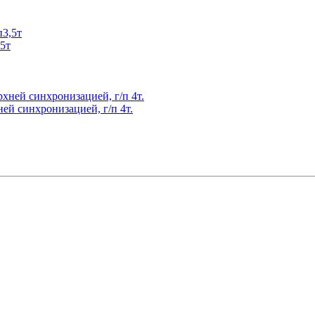
5т
й синхронизацией, г/п 4т.