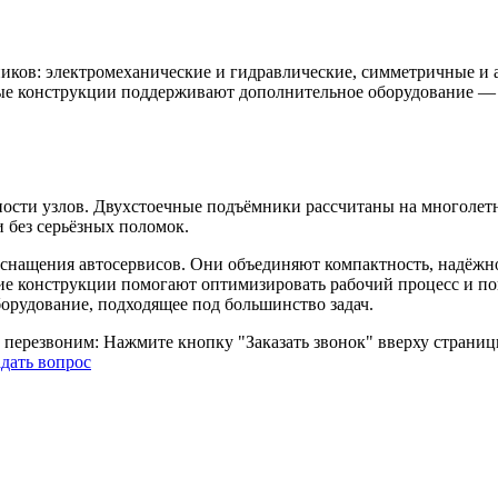
ков: электромеханические и гидравлические, симметричные и а
рые конструкции поддерживают дополнительное оборудование — 
ности узлов. Двухстоечные подъёмники рассчитаны на многолет
 без серьёзных поломок.
нащения автосервисов. Они объединяют компактность, надёжнос
ие конструкции помогают оптимизировать рабочий процесс и п
орудование, подходящее под большинство задач.
о перезвоним: Нажмите кнопку "Заказать звонок" вверху страни
адать вопрос