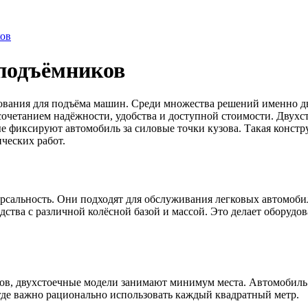
ов
подъёмников
дования для подъёма машин. Среди множества решений именно 
сочетанием надёжности, удобства и доступной стоимости. Двухс
 фиксируют автомобиль за силовые точки кузова. Такая констр
ческих работ.
сальность. Они подходят для обслуживания легковых автомобил
ства с различной колёсной базой и массой. Это делает оборудо
в, двухстоечные модели занимают минимум места. Автомобиль ф
 где важно рационально использовать каждый квадратный метр.