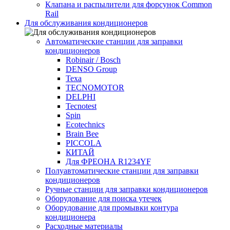
Клапана и распылители для форсунок Common
Rаil
Для обслуживания кондиционеров
Автоматические станции для заправки
кондиционеров
Robinair / Bosch
DENSO Group
Texa
TECNOMOTOR
DELPHI
Tecnotest
Spin
Ecotechnics
Brain Bee
PICCOLA
КИТАЙ
Для ФРЕОНА R1234YF
Полуавтоматические станции для заправки
кондиционеров
Ручные станции для заправки кондиционеров
Оборудование для поиска утечек
Оборудование для промывки контура
кондиционера
Расходные материалы