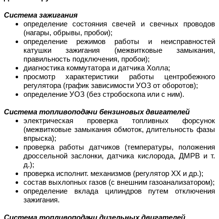
Система зажигания
определение состояния свечей и свечных проводов
(нагары, обрывы, пробои);
определение режимов работы и неисправностей
катушки зажигания (межвитковые замыкания,
правильность подключения, пробои);
диагностика коммутатора и датчика Холла;
просмотр характеристики работы центробежного
регулятора (график зависимости УОЗ от оборотов);
определение УОЗ (без стробоскопа или с ним).
Система топливоподачи бензиновых двигателей
электрическая проверка топливных форсунок
(межвитковые замыкания обмоток, длительность фазы
впрыска);
проверка работы датчиков (температуры, положения
дроссельной заслонки, датчика кислорода, ДМРВ и т.
д.);
проверка исполнит. механизмов (регулятор ХХ и др.);
состав выхлопных газов (с внешним газоанализатором);
определение вклада цилиндров путем отключения
зажигания.
Система топливоподачи дизельных двигателей