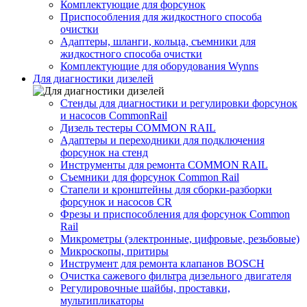
Комплектующие для форсунок
Приспособления для жидкостного способа
очистки
Адаптеры, шланги, кольца, съемники для
жидкостного способа очистки
Комплектующие для оборудования Wynns
Для диагностики дизелей
Стенды для диагностики и регулировки форсунок
и насосов CommonRail
Дизель тестеры COMMON RAIL
Адаптеры и переходники для подключения
форсунок на стенд
Инструменты для ремонта COMMON RAIL
Съемники для форсунок Common Rail
Стапели и кронштейны для сборки-разборки
форсунок и насосов CR
Фрезы и приспособления для форсунок Common
Rail
Микрометры (электронные, цифровые, резьбовые)
Микроскопы, притиры
Инструмент для ремонта клапанов BOSCH
Очистка сажевого фильтра дизельного двигателя
Регулировочные шайбы, проставки,
мультипликаторы