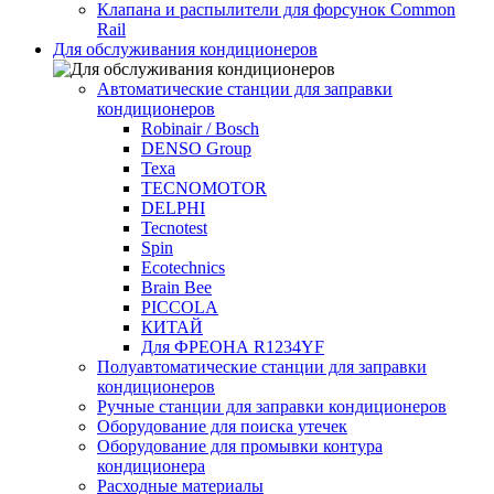
Клапана и распылители для форсунок Common
Rаil
Для обслуживания кондиционеров
Автоматические станции для заправки
кондиционеров
Robinair / Bosch
DENSO Group
Texa
TECNOMOTOR
DELPHI
Tecnotest
Spin
Ecotechnics
Brain Bee
PICCOLA
КИТАЙ
Для ФРЕОНА R1234YF
Полуавтоматические станции для заправки
кондиционеров
Ручные станции для заправки кондиционеров
Оборудование для поиска утечек
Оборудование для промывки контура
кондиционера
Расходные материалы