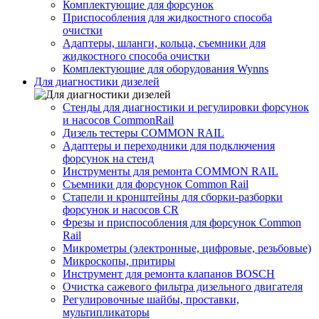
Комплектующие для форсунок
Приспособления для жидкостного способа
очистки
Адаптеры, шланги, кольца, съемники для
жидкостного способа очистки
Комплектующие для оборудования Wynns
Для диагностики дизелей
Стенды для диагностики и регулировки форсунок
и насосов CommonRail
Дизель тестеры COMMON RAIL
Адаптеры и переходники для подключения
форсунок на стенд
Инструменты для ремонта COMMON RAIL
Съемники для форсунок Common Rail
Стапели и кронштейны для сборки-разборки
форсунок и насосов CR
Фрезы и приспособления для форсунок Common
Rail
Микрометры (электронные, цифровые, резьбовые)
Микроскопы, притиры
Инструмент для ремонта клапанов BOSCH
Очистка сажевого фильтра дизельного двигателя
Регулировочные шайбы, проставки,
мультипликаторы