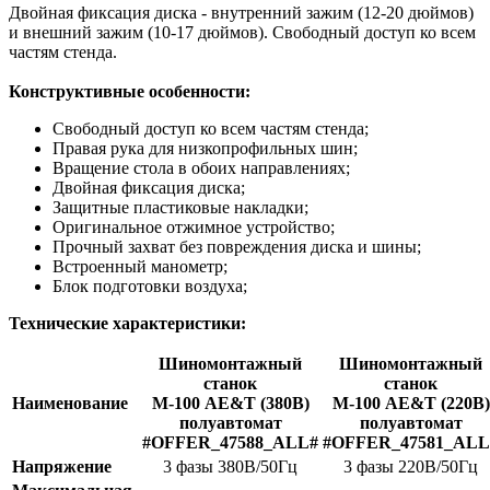
Двойная фиксация диска - внутренний зажим (12-20 дюймов)
и внешний зажим (10-17 дюймов). Свободный доступ ко всем
частям стенда.
Конструктивные особенности:
Свободный доступ ко всем частям стенда;
Правая рука для низкопрофильных шин;
Вращение стола в обоих направлениях;
Двойная фиксация диска;
Защитные пластиковые накладки;
Оригинальное отжимное устройство;
Прочный захват без повреждения диска и шины;
Встроенный манометр;
Блок подготовки воздуха;
Технические характеристики:
Шиномонтажный
Шиномонтажный
станок
станок
Наименование
М-100 AE&T (380В)
М-100 AE&T (220В)
полуавтомат
полуавтомат
#OFFER_47588_ALL#
#OFFER_47581_ALL
Напряжение
3 фазы 380В/50Гц
3 фазы 220В/50Гц