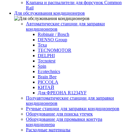
Клапана и распылители для форсунок Common
Rаil
Для обслуживания кондиционеров
Автоматические станции для заправки
кондиционеров
Robinair / Bosch
DENSO Group
Texa
TECNOMOTOR
DELPHI
Tecnotest
Spin
Ecotechnics
Brain Bee
PICCOLA
КИТАЙ
Для ФРЕОНА R1234YF
Полуавтоматические станции для заправки
кондиционеров
Ручные станции для заправки кондиционеров
Оборудование для поиска утечек
Оборудование для промывки контура
кондиционера
Расходные материалы