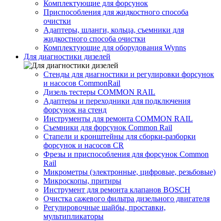
Комплектующие для форсунок
Приспособления для жидкостного способа
очистки
Адаптеры, шланги, кольца, съемники для
жидкостного способа очистки
Комплектующие для оборудования Wynns
Для диагностики дизелей
Стенды для диагностики и регулировки форсунок
и насосов CommonRail
Дизель тестеры COMMON RAIL
Адаптеры и переходники для подключения
форсунок на стенд
Инструменты для ремонта COMMON RAIL
Съемники для форсунок Common Rail
Стапели и кронштейны для сборки-разборки
форсунок и насосов CR
Фрезы и приспособления для форсунок Common
Rail
Микрометры (электронные, цифровые, резьбовые)
Микроскопы, притиры
Инструмент для ремонта клапанов BOSCH
Очистка сажевого фильтра дизельного двигателя
Регулировочные шайбы, проставки,
мультипликаторы