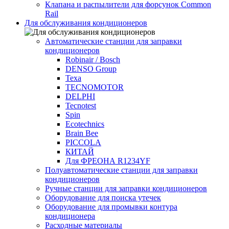
Клапана и распылители для форсунок Common
Rаil
Для обслуживания кондиционеров
Автоматические станции для заправки
кондиционеров
Robinair / Bosch
DENSO Group
Texa
TECNOMOTOR
DELPHI
Tecnotest
Spin
Ecotechnics
Brain Bee
PICCOLA
КИТАЙ
Для ФРЕОНА R1234YF
Полуавтоматические станции для заправки
кондиционеров
Ручные станции для заправки кондиционеров
Оборудование для поиска утечек
Оборудование для промывки контура
кондиционера
Расходные материалы