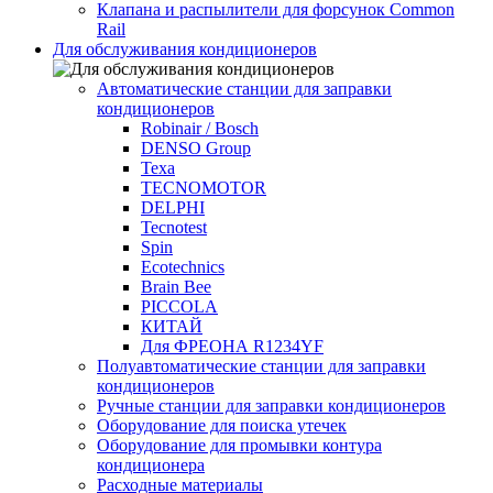
Клапана и распылители для форсунок Common
Rаil
Для обслуживания кондиционеров
Автоматические станции для заправки
кондиционеров
Robinair / Bosch
DENSO Group
Texa
TECNOMOTOR
DELPHI
Tecnotest
Spin
Ecotechnics
Brain Bee
PICCOLA
КИТАЙ
Для ФРЕОНА R1234YF
Полуавтоматические станции для заправки
кондиционеров
Ручные станции для заправки кондиционеров
Оборудование для поиска утечек
Оборудование для промывки контура
кондиционера
Расходные материалы