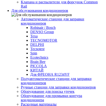
Клапана и распылители для форсунок Common
Rаil
Для обслуживания кондиционеров
Автоматические станции для заправки
кондиционеров
Robinair / Bosch
DENSO Group
Texa
TECNOMOTOR
DELPHI
Tecnotest
Spin
Ecotechnics
Brain Bee
PICCOLA
КИТАЙ
Для ФРЕОНА R1234YF
Полуавтоматические станции для заправки
кондиционеров
Ручные станции для заправки кондиционеров
Оборудование для поиска утечек
Оборудование для промывки контура
кондиционера
Расходные материалы