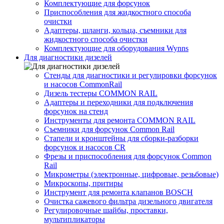
Комплектующие для форсунок
Приспособления для жидкостного способа
очистки
Адаптеры, шланги, кольца, съемники для
жидкостного способа очистки
Комплектующие для оборудования Wynns
Для диагностики дизелей
Стенды для диагностики и регулировки форсунок
и насосов CommonRail
Дизель тестеры COMMON RAIL
Адаптеры и переходники для подключения
форсунок на стенд
Инструменты для ремонта COMMON RAIL
Съемники для форсунок Common Rail
Стапели и кронштейны для сборки-разборки
форсунок и насосов CR
Фрезы и приспособления для форсунок Common
Rail
Микрометры (электронные, цифровые, резьбовые)
Микроскопы, притиры
Инструмент для ремонта клапанов BOSCH
Очистка сажевого фильтра дизельного двигателя
Регулировочные шайбы, проставки,
мультипликаторы