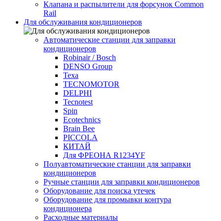
Клапана и распылители для форсунок Common
Rаil
Для обслуживания кондиционеров
Автоматические станции для заправки
кондиционеров
Robinair / Bosch
DENSO Group
Texa
TECNOMOTOR
DELPHI
Tecnotest
Spin
Ecotechnics
Brain Bee
PICCOLA
КИТАЙ
Для ФРЕОНА R1234YF
Полуавтоматические станции для заправки
кондиционеров
Ручные станции для заправки кондиционеров
Оборудование для поиска утечек
Оборудование для промывки контура
кондиционера
Расходные материалы