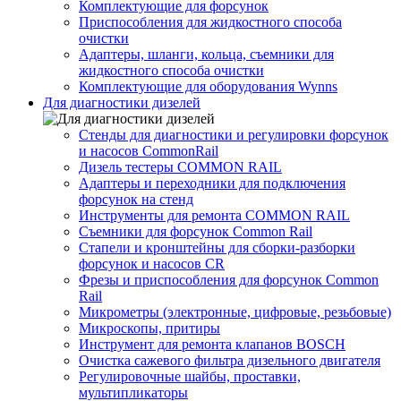
Комплектующие для форсунок
Приспособления для жидкостного способа
очистки
Адаптеры, шланги, кольца, съемники для
жидкостного способа очистки
Комплектующие для оборудования Wynns
Для диагностики дизелей
Стенды для диагностики и регулировки форсунок
и насосов CommonRail
Дизель тестеры COMMON RAIL
Адаптеры и переходники для подключения
форсунок на стенд
Инструменты для ремонта COMMON RAIL
Съемники для форсунок Common Rail
Стапели и кронштейны для сборки-разборки
форсунок и насосов CR
Фрезы и приспособления для форсунок Common
Rail
Микрометры (электронные, цифровые, резьбовые)
Микроскопы, притиры
Инструмент для ремонта клапанов BOSCH
Очистка сажевого фильтра дизельного двигателя
Регулировочные шайбы, проставки,
мультипликаторы