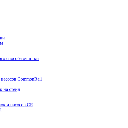
тки
ем
ого способа очистки
и насосов CommonRail
к на стенд
нок и насосов CR
l