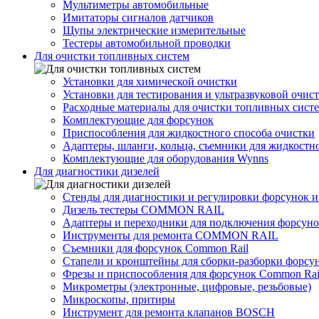
Мультиметры автомобильные
Имитаторы сигналов датчиков
Щупы электрические измерительные
Тестеры автомобильной проводки
Для очистки топливных систем
Установки для химической очистки
Установки для тестирования и ультразвуковой очис
Расходные материалы для очистки топливных сист
Комплектующие для форсунок
Приспособления для жидкостного способа очистки
Адаптеры, шланги, кольца, съемники для жидкостн
Комплектующие для оборудования Wynns
Для диагностики дизелей
Стенды для диагностики и регулировки форсунок 
Дизель тестеры COMMON RAIL
Адаптеры и переходники для подключения форсуно
Инструменты для ремонта COMMON RAIL
Съемники для форсунок Common Rail
Стапели и кронштейны для сборки-разборки форсу
Фрезы и приспособления для форсунок Common Rai
Микрометры (электронные, цифровые, резьбовые)
Микроскопы, притиры
Инструмент для ремонта клапанов BOSCH