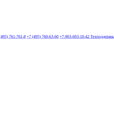
(495) 761-761-8
+7 (495) 760-63-60
+7-903-693-10-42
Техподдержк