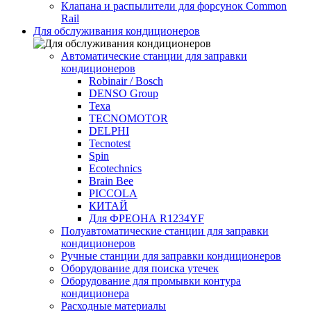
Клапана и распылители для форсунок Common
Rаil
Для обслуживания кондиционеров
Автоматические станции для заправки
кондиционеров
Robinair / Bosch
DENSO Group
Texa
TECNOMOTOR
DELPHI
Tecnotest
Spin
Ecotechnics
Brain Bee
PICCOLA
КИТАЙ
Для ФРЕОНА R1234YF
Полуавтоматические станции для заправки
кондиционеров
Ручные станции для заправки кондиционеров
Оборудование для поиска утечек
Оборудование для промывки контура
кондиционера
Расходные материалы