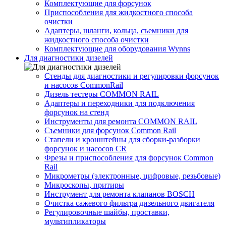
Комплектующие для форсунок
Приспособления для жидкостного способа
очистки
Адаптеры, шланги, кольца, съемники для
жидкостного способа очистки
Комплектующие для оборудования Wynns
Для диагностики дизелей
Стенды для диагностики и регулировки форсунок
и насосов CommonRail
Дизель тестеры COMMON RAIL
Адаптеры и переходники для подключения
форсунок на стенд
Инструменты для ремонта COMMON RAIL
Съемники для форсунок Common Rail
Стапели и кронштейны для сборки-разборки
форсунок и насосов CR
Фрезы и приспособления для форсунок Common
Rail
Микрометры (электронные, цифровые, резьбовые)
Микроскопы, притиры
Инструмент для ремонта клапанов BOSCH
Очистка сажевого фильтра дизельного двигателя
Регулировочные шайбы, проставки,
мультипликаторы