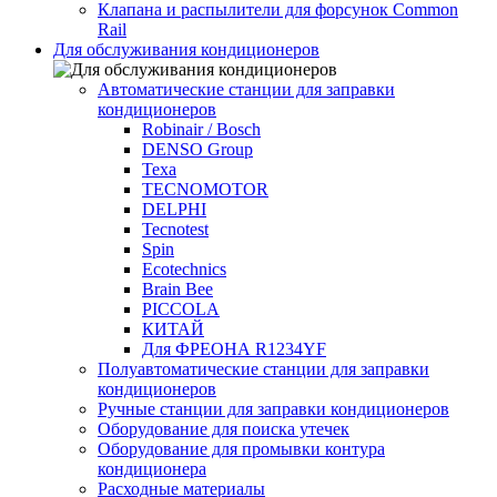
Клапана и распылители для форсунок Common
Rаil
Для обслуживания кондиционеров
Автоматические станции для заправки
кондиционеров
Robinair / Bosch
DENSO Group
Texa
TECNOMOTOR
DELPHI
Tecnotest
Spin
Ecotechnics
Brain Bee
PICCOLA
КИТАЙ
Для ФРЕОНА R1234YF
Полуавтоматические станции для заправки
кондиционеров
Ручные станции для заправки кондиционеров
Оборудование для поиска утечек
Оборудование для промывки контура
кондиционера
Расходные материалы