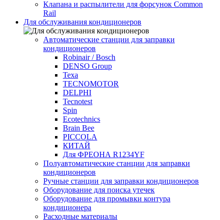
Клапана и распылители для форсунок Common
Rаil
Для обслуживания кондиционеров
Автоматические станции для заправки
кондиционеров
Robinair / Bosch
DENSO Group
Texa
TECNOMOTOR
DELPHI
Tecnotest
Spin
Ecotechnics
Brain Bee
PICCOLA
КИТАЙ
Для ФРЕОНА R1234YF
Полуавтоматические станции для заправки
кондиционеров
Ручные станции для заправки кондиционеров
Оборудование для поиска утечек
Оборудование для промывки контура
кондиционера
Расходные материалы