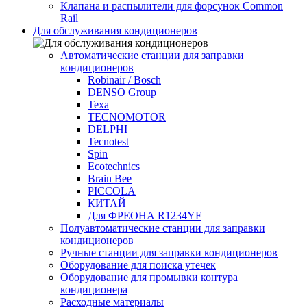
Клапана и распылители для форсунок Common
Rаil
Для обслуживания кондиционеров
Автоматические станции для заправки
кондиционеров
Robinair / Bosch
DENSO Group
Texa
TECNOMOTOR
DELPHI
Tecnotest
Spin
Ecotechnics
Brain Bee
PICCOLA
КИТАЙ
Для ФРЕОНА R1234YF
Полуавтоматические станции для заправки
кондиционеров
Ручные станции для заправки кондиционеров
Оборудование для поиска утечек
Оборудование для промывки контура
кондиционера
Расходные материалы