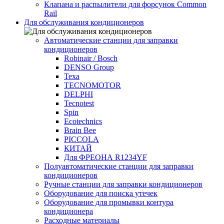
Клапана и распылители для форсунок Common
Rаil
Для обслуживания кондиционеров
Автоматические станции для заправки
кондиционеров
Robinair / Bosch
DENSO Group
Texa
TECNOMOTOR
DELPHI
Tecnotest
Spin
Ecotechnics
Brain Bee
PICCOLA
КИТАЙ
Для ФРЕОНА R1234YF
Полуавтоматические станции для заправки
кондиционеров
Ручные станции для заправки кондиционеров
Оборудование для поиска утечек
Оборудование для промывки контура
кондиционера
Расходные материалы