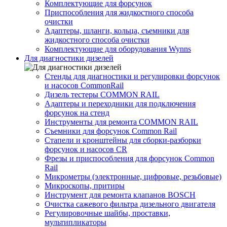
Комплектующие для форсунок
Приспособления для жидкостного способа
очистки
Адаптеры, шланги, кольца, съемники для
жидкостного способа очистки
Комплектующие для оборудования Wynns
Для диагностики дизелей
Стенды для диагностики и регулировки форсунок
и насосов CommonRail
Дизель тестеры COMMON RAIL
Адаптеры и переходники для подключения
форсунок на стенд
Инструменты для ремонта COMMON RAIL
Съемники для форсунок Common Rail
Стапели и кронштейны для сборки-разборки
форсунок и насосов CR
Фрезы и приспособления для форсунок Common
Rail
Микрометры (электронные, цифровые, резьбовые)
Микроскопы, притиры
Инструмент для ремонта клапанов BOSCH
Очистка сажевого фильтра дизельного двигателя
Регулировочные шайбы, проставки,
мультипликаторы