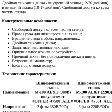
Двойная фиксация диска - внутренний зажим (12-20 дюймов)
и внешний зажим (10-17 дюймов). Свободный доступ ко всем
частям стенда.
Конструктивные особенности:
Свободный доступ ко всем частям стенда;
Правая рука для низкопрофильных шин;
Вращение стола в обоих направлениях;
Двойная фиксация диска;
Защитные пластиковые накладки;
Оригинальное отжимное устройство;
Прочный захват без повреждения диска и шины;
Встроенный манометр;
Блок подготовки воздуха;
Технические характеристики:
Шиномонтажный
Шиномонтажный
станок
станок
Наименование
М-100 AE&T (380В)
М-100 AE&T (220В)
полуавтомат
полуавтомат
#OFFER_47588_ALL#
#OFFER_47581_ALL
Напряжение
3 фазы 380В/50Гц
3 фазы 220В/50Гц