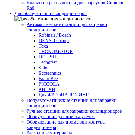
Клапана и распылители для форсунок Common
Rаil
Для обслуживания кондиционеров
Автоматические станции для заправки
кондиционеров
Robinair / Bosch
DENSO Group
Texa
TECNOMOTOR
DELPHI
Tecnotest
Spin
Ecotechnics
Brain Bee
PICCOLA
КИТАЙ
Для ФРЕОНА R1234YF
Полуавтоматические станции для заправки
кондиционеров
Ручные станции для заправки кондиционеров
Оборудование для поиска утечек
Оборудование для промывки контура
кондиционера
Расходные материалы