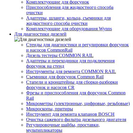
Комплектующие для форсунок
Приспособления для жидкостного способа
очистки
Адаптеры, шланги, кольца, съемники для
жидкостного способа очистки
Комплектующие для оборудования Wynns
Для диагностики дизелей
Стенды для диагностики и регулировки форсунок
и насосов CommonRail
Дизель тестеры COMMON RAIL
Адаптеры и переходники для подключения
форсунок на стенд
Инструменты для ремонта COMMON RAIL
Съемники для форсунок Common Rail
Стапели и кронштейны для сборки-разборки
форсунок и насосов CR
Фрезы и приспособления для форсунок Common
Rail
Микрометры (электронные, цифровые, резьбовые)
Микроскопы, притиры
Инструмент для ремонта клапанов BOSCH
Очистка сажевого фильтра дизельного двигателя
Регулировочные шайбы, проставки,
мультипликаторы