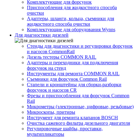
Комплектующие для форсунок
Приспособления для жидкостного способа
очистки
Адаптеры, шланги, кольца, съемники для
жидкостного способа очистки
Комплектующие для оборудования Wynns
Для диагностики дизелей
Стенды для диагностики и регулировки форсунок
и насосов CommonRail
Дизель тестеры COMMON RAIL
Адаптеры и переходники для подключения
форсунок на стенд
Инструменты для ремонта COMMON RAIL
Съемники для форсунок Common Rail
Стапели и кронштейны для сборки-разборки
форсунок и насосов CR
Фрезы и приспособления для форсунок Common
Rail
Микрометры (электронные, цифровые, резьбовые)
Микроскопы, притиры
Инструмент для ремонта клапанов BOSCH
Очистка сажевого фильтра дизельного двигателя
Регулировочные шайбы, проставки,
мультипликаторы