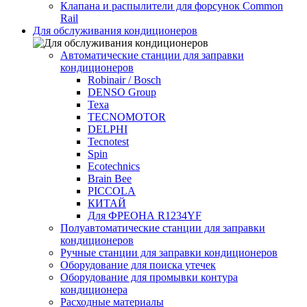
Клапана и распылители для форсунок Common
Rаil
Для обслуживания кондиционеров
Автоматические станции для заправки
кондиционеров
Robinair / Bosch
DENSO Group
Texa
TECNOMOTOR
DELPHI
Tecnotest
Spin
Ecotechnics
Brain Bee
PICCOLA
КИТАЙ
Для ФРЕОНА R1234YF
Полуавтоматические станции для заправки
кондиционеров
Ручные станции для заправки кондиционеров
Оборудование для поиска утечек
Оборудование для промывки контура
кондиционера
Расходные материалы